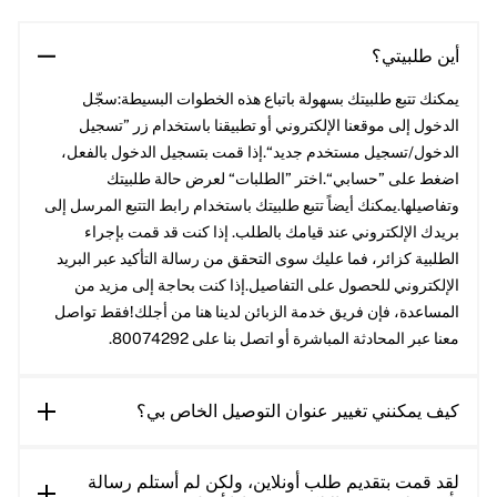
أين طلبيتي؟
يمكنك تتبع طلبيتك بسهولة باتباع هذه الخطوات البسيطة:سجّل
الدخول إلى موقعنا الإلكتروني أو تطبيقنا باستخدام زر ”تسجيل
الدخول/تسجيل مستخدم جديد“.إذا قمت بتسجيل الدخول بالفعل،
اضغط على ”حسابي“.اختر ”الطلبات“ لعرض حالة طلبيتك
وتفاصيلها.يمكنك أيضاً تتبع طلبيتك باستخدام رابط التتبع المرسل إلى
بريدك الإلكتروني عند قيامك بالطلب. إذا كنت قد قمت بإجراء
الطلبية كزائر، فما عليك سوى التحقق من رسالة التأكيد عبر البريد
الإلكتروني للحصول على التفاصيل.إذا كنت بحاجة إلى مزيد من
المساعدة، فإن فريق خدمة الزبائن لدينا هنا من أجلك!فقط تواصل
معنا عبر المحادثة المباشرة أو اتصل بنا على 80074292.
كيف يمكنني تغيير عنوان التوصيل الخاص بي؟
لقد قمت بتقديم طلب أونلاين، ولكن لم أستلم رسالة