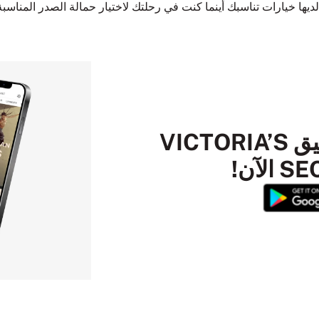
قم بتنزيل تطبيق VICTORIA’S
لآن!