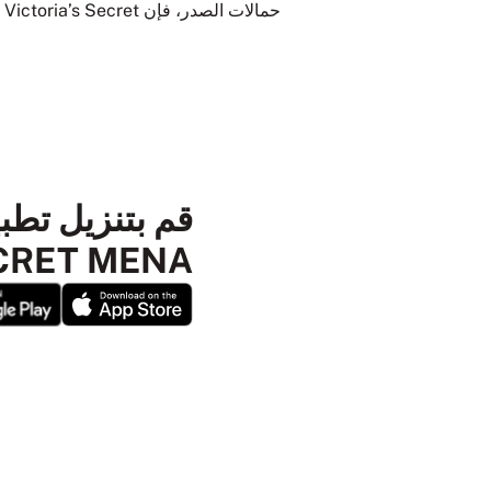
حمالات الصدر، فإن Victoria’s Secret لديها خيارات تناسبك أينما كنت في رحلتك لاختيار حمالة الصدر المناسبة.
SECRET MENA ا