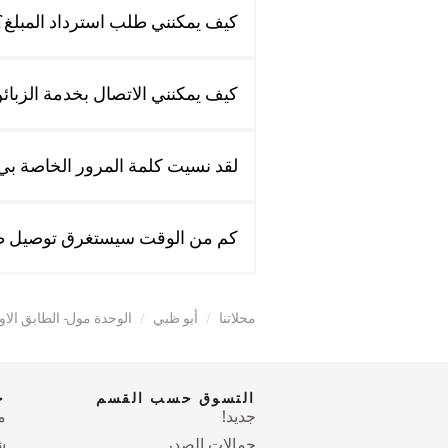
كيف يمكنني طلب استرداد المبلغ؟
كيف يمكنني الاتصال بخدمة الزبائ
لقد نسيت كلمة المرور الخاصة بي.
كم من الوقت سيستغرق توصيل ط
محلاتنا
/
أبو ظبي
/
الوحدة مول- الطابق الاو
التسوق حسب القسم
ح
جديد!
م
حمالات الصدر
ش