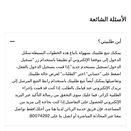
الأسئلة الشائعة
أين طلبيتي؟
يمكنك تتبع طلبيتك بسهولة باتباع هذه الخطوات البسيطة:سجّل
الدخول إلى موقعنا الإلكتروني أو تطبيقنا باستخدام زر ”تسجيل
الدخول/تسجيل مستخدم جديد“.إذا قمت بتسجيل الدخول بالفعل،
اضغط على ”حسابي“.اختر ”الطلبات“ لعرض حالة طلبيتك
وتفاصيلها.يمكنك أيضاً تتبع طلبيتك باستخدام رابط التتبع المرسل إلى
بريدك الإلكتروني عند قيامك بالطلب. إذا كنت قد قمت بإجراء
الطلبية كزائر، فما عليك سوى التحقق من رسالة التأكيد عبر البريد
الإلكتروني للحصول على التفاصيل.إذا كنت بحاجة إلى مزيد من
المساعدة، فإن فريق خدمة الزبائن لدينا هنا من أجلك!فقط تواصل
معنا عبر المحادثة المباشرة أو اتصل بنا على 80074292.