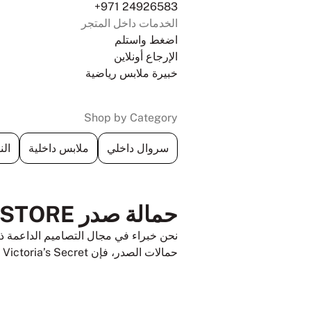
+971 24926583
الخدمات داخل المتجر
اضغط واستلم
الإرجاع أونلاين
خبيرة ملابس رياضية
Shop by Category
سروال داخلي
ملابس داخلية
الن
حمالة صدر AT MARINA MALL, ABU DHABI STORE
نحن خبراء في مجال التصاميم الداعمة ذا
حمالات الصدر، فإن Victoria’s Secret لديها خيارات تناسبك أينما كنت في رحلتك لاختيار حمالة الصدر المناسبة.