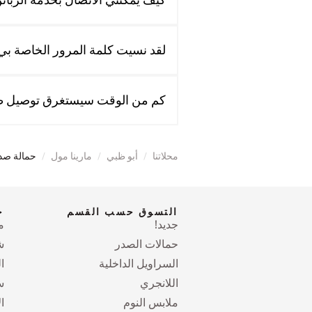
لقد نسيت كلمة المرور الخاصة بي.
كم من الوقت سيستغرق توصيل ط
محلاتنا
/
أبو ظبي
/
مارينا مول
/
حمالة صد
التسوق حسب القسم
ح
جديد!
م
حمالات الصدر
ش
السراويل الداخلية
ا
اللانجري
س
ملابس النوم
ا