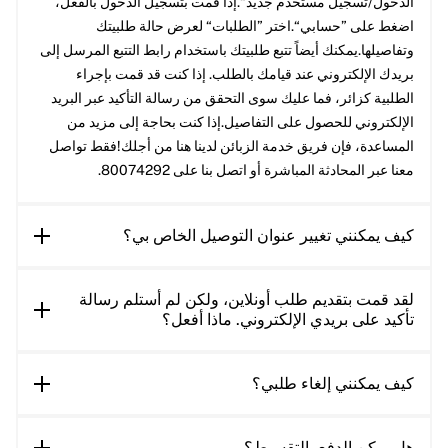
الدخول/تسجيل مستخدم جديد“.إذا قمت بتسجيل الدخول بالفعل،
اضغط على ”حسابي“.اختر ”الطلبات“ لعرض حالة طلبيتك
وتفاصيلها.يمكنك أيضاً تتبع طلبيتك باستخدام رابط التتبع المرسل إلى
بريدك الإلكتروني عند قيامك بالطلب. إذا كنت قد قمت بإجراء
الطلبية كزائر، فما عليك سوى التحقق من رسالة التأكيد عبر البريد
الإلكتروني للحصول على التفاصيل.إذا كنت بحاجة إلى مزيد من
المساعدة، فإن فريق خدمة الزبائن لدينا هنا من أجلك!فقط تواصل
معنا عبر المحادثة المباشرة أو اتصل بنا على 80074292.
كيف يمكنني تغيير عنوان التوصيل الخاص بي؟
لقد قمت بتقديم طلب أونلاين، ولكن لم أستلم رسالة
تأكيد على بريدي الإلكتروني. ماذا أفعل؟
كيف يمكنني إلغاء طلبي؟
هل يمكن الدفع بالتقسيط؟