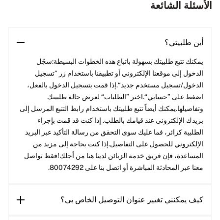
الأسئلة الشائعة
أين طلبيتي؟
يمكنك تتبع طلبيتك بسهولة باتباع هذه الخطوات البسيطة:سجّل
الدخول إلى موقعنا الإلكتروني أو تطبيقنا باستخدام زر ”تسجيل
الدخول/تسجيل مستخدم جديد“.إذا قمت بتسجيل الدخول بالفعل،
اضغط على ”حسابي“.اختر ”الطلبات“ لعرض حالة طلبيتك
وتفاصيلها.يمكنك أيضاً تتبع طلبيتك باستخدام رابط التتبع المرسل إلى
بريدك الإلكتروني عند قيامك بالطلب. إذا كنت قد قمت بإجراء
الطلبية كزائر، فما عليك سوى التحقق من رسالة التأكيد عبر البريد
الإلكتروني للحصول على التفاصيل.إذا كنت بحاجة إلى مزيد من
المساعدة، فإن فريق خدمة الزبائن لدينا هنا من أجلك!فقط تواصل
معنا عبر المحادثة المباشرة أو اتصل بنا على 80074292.
كيف يمكنني تغيير عنوان التوصيل الخاص بي؟