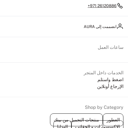
+971 26120886
انضممت إلى AURA
ساعات العمل
الخدمات داخل المتجر
اضغط واستلم
الإرجاع أونلاين
Shop by Category
العطور
منتجات التجميل من بينك
الإكسسوارات و الحقائب
الهدايا