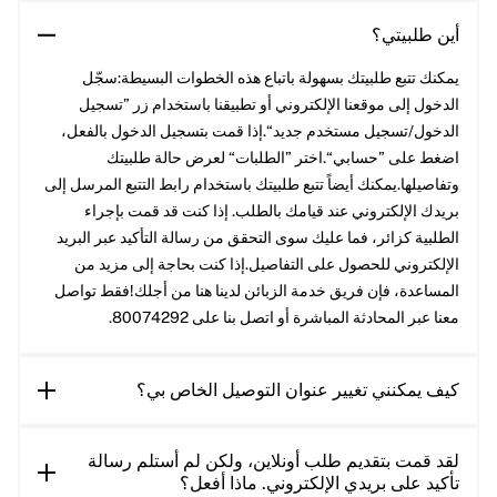
أين طلبيتي؟
يمكنك تتبع طلبيتك بسهولة باتباع هذه الخطوات البسيطة:سجّل
الدخول إلى موقعنا الإلكتروني أو تطبيقنا باستخدام زر ”تسجيل
الدخول/تسجيل مستخدم جديد“.إذا قمت بتسجيل الدخول بالفعل،
اضغط على ”حسابي“.اختر ”الطلبات“ لعرض حالة طلبيتك
وتفاصيلها.يمكنك أيضاً تتبع طلبيتك باستخدام رابط التتبع المرسل إلى
بريدك الإلكتروني عند قيامك بالطلب. إذا كنت قد قمت بإجراء
الطلبية كزائر، فما عليك سوى التحقق من رسالة التأكيد عبر البريد
الإلكتروني للحصول على التفاصيل.إذا كنت بحاجة إلى مزيد من
المساعدة، فإن فريق خدمة الزبائن لدينا هنا من أجلك!فقط تواصل
معنا عبر المحادثة المباشرة أو اتصل بنا على 80074292.
كيف يمكنني تغيير عنوان التوصيل الخاص بي؟
لقد قمت بتقديم طلب أونلاين، ولكن لم أستلم رسالة
تأكيد على بريدي الإلكتروني. ماذا أفعل؟