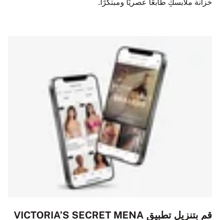
خزانة ملابسكِ طابعًا عصريًا ومبتكرًا.
قم بتنزيل تطبيق VICTORIA’S SECRET MENA