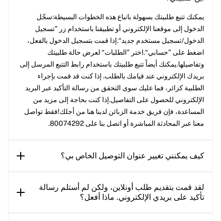
يمكنك تتبع طلبيتك بسهولة باتباع هذه الخطوات البسيطة:سجّل
الدخول إلى موقعنا الإلكتروني أو تطبيقنا باستخدام زر ”تسجيل
الدخول/تسجيل مستخدم جديد“.إذا قمت بتسجيل الدخول بالفعل،
اضغط على ”حسابي“.اختر ”الطلبات“ لعرض حالة طلبيتك
وتفاصيلها.يمكنك أيضاً تتبع طلبيتك باستخدام رابط التتبع المرسل إلى
بريدك الإلكتروني عند قيامك بالطلب. إذا كنت قد قمت بإجراء
الطلبية كزائر، فما عليك سوى التحقق من رسالة التأكيد عبر البريد
الإلكتروني للحصول على التفاصيل.إذا كنت بحاجة إلى مزيد من
المساعدة، فإن فريق خدمة الزبائن لدينا هنا من أجلك!فقط تواصل
معنا عبر المحادثة المباشرة أو اتصل بنا على 80074292.
كيف يمكنني تغيير عنوان التوصيل الخاص بي؟
لقد قمت بتقديم طلب أونلاين، ولكن لم أستلم رسالة
تأكيد على بريدي الإلكتروني. ماذا أفعل؟