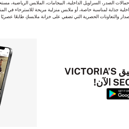
 حمالات الصدر، السراويل الداخلية، البيجامات، الملابس الرياضية، مست
لية جذابة لمناسبة خاصة، أو ملابس منزلية مريحة للاسترخاء في المن
دار والتعاونات الحصرية التي تضفي على خزانة ملابسكِ طابعًا عصريًا وم
قم بتنزيل تطبيق VICTORIA’S
لآن!