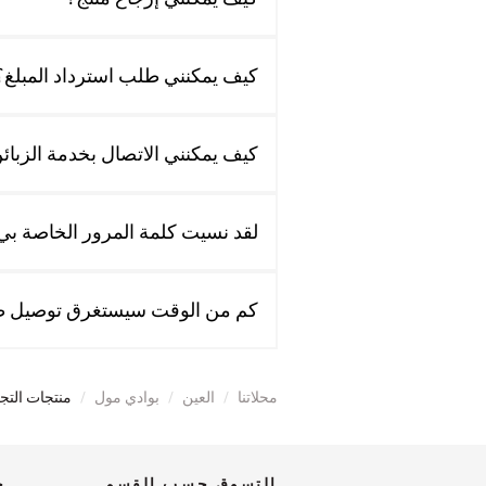
كيف يمكنني طلب استرداد المبلغ؟
كيف يمكنني الاتصال بخدمة الزبائ
لقد نسيت كلمة المرور الخاصة بي.
كم من الوقت سيستغرق توصيل ط
محلاتنا
/
العين
/
بوادي مول
/
منتجات التج
التسوق حسب القسم
ح