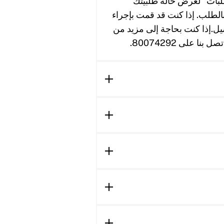
بات“ لعرض حالة طلبيتك
 بالطلب. إذا كنت قد قمت بإجراء
صيل.إذا كنت بحاجة إلى مزيد من
على 80074292.