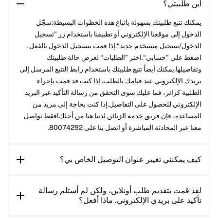
أين طلبيتي؟
يمكنك تتبع طلبيتك بسهولة باتباع هذه الخطوات البسيطة:سجّل
الدخول إلى موقعنا الإلكتروني أو تطبيقنا باستخدام زر ”تسجيل
الدخول/تسجيل مستخدم جديد“.إذا قمت بتسجيل الدخول بالفعل،
اضغط على ”حسابي“.اختر ”الطلبات“ لعرض حالة طلبيتك
وتفاصيلها.يمكنك أيضاً تتبع طلبيتك باستخدام رابط التتبع المرسل إلى
بريدك الإلكتروني عند قيامك بالطلب. إذا كنت قد قمت بإجراء
الطلبية كزائر، فما عليك سوى التحقق من رسالة التأكيد عبر البريد
الإلكتروني للحصول على التفاصيل.إذا كنت بحاجة إلى مزيد من
المساعدة، فإن فريق خدمة الزبائن لدينا هنا من أجلك!فقط تواصل
معنا عبر المحادثة المباشرة أو اتصل بنا على 80074292.
كيف يمكنني تغيير عنوان التوصيل الخاص بي؟
لقد قمت بتقديم طلب أونلاين، ولكن لم أستلم رسالة
تأكيد على بريدي الإلكتروني. ماذا أفعل؟