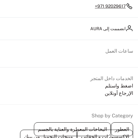
+971 92029617
انضممت إلى AURA
ساعات العمل
الخدمات داخل المتجر
اضغط واستلم
الإرجاع أونلاين
Shop by Category
العطور
البخاخات المعطرة والعناية بالجسم
الإكسسوارات و الحقائب
منتجات التجميل من بينك