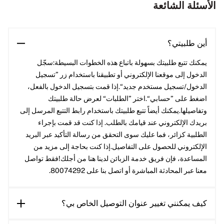
الأسئلة الشائعة
أين طلبيتي؟
يمكنك تتبع طلبيتك بسهولة باتباع هذه الخطوات البسيطة:سجّل
الدخول إلى موقعنا الإلكتروني أو تطبيقنا باستخدام زر ”تسجيل
الدخول/تسجيل مستخدم جديد“.إذا قمت بتسجيل الدخول بالفعل،
اضغط على ”حسابي“.اختر ”الطلبات“ لعرض حالة طلبيتك
وتفاصيلها.يمكنك أيضاً تتبع طلبيتك باستخدام رابط التتبع المرسل إلى
بريدك الإلكتروني عند قيامك بالطلب. إذا كنت قد قمت بإجراء
الطلبية كزائر، فما عليك سوى التحقق من رسالة التأكيد عبر البريد
الإلكتروني للحصول على التفاصيل.إذا كنت بحاجة إلى مزيد من
المساعدة، فإن فريق خدمة الزبائن لدينا هنا من أجلك!فقط تواصل
معنا عبر المحادثة المباشرة أو اتصل بنا على 80074292.
كيف يمكنني تغيير عنوان التوصيل الخاص بي؟